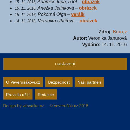
Adámek Jupa, 5 let
–
obrázek
15. 11. 2016,
Anežka Jelínková
–
obrázek
15. 11. 2016,
Pokorná Olga
–
veršík
15. 11. 2016,
Veronika Uhlířová
–
obrázek
14. 11. 2016,
Zdroj:
Bux.cz
Autor:
Veronika Janurová
Vydáno:
14. 11. 2016
nastavení
Nastavení webu
O Veverušákovi.cz
Bezpečnost
Naši partneři
Pravidla užití
Redakce
zapnuto
vypnuto
Animované
pozadí
Design by
vitavalka.cz
© Veverušák.cz 2015
zapnuto
vypnuto
„Cookie“
více
informací
zapnuto
vypnuto
Facebook
Bez