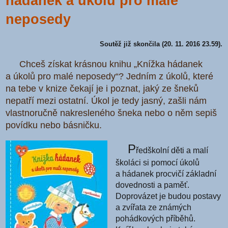
hádanek a úkolů pro malé
neposedy
Soutěž již skončila (20. 11. 2016 23.59).
Chceš získat krásnou knihu „Knížka hádanek
a úkolů pro malé neposedy“? Jedním z úkolů, které
na tebe v knize čekají je i poznat, jaký ze šneků
nepatří mezi ostatní. Úkol je tedy jasný, zašli nám
vlastnoručně nakresleného šneka nebo o něm sepiš
povídku nebo básničku.
P
ředškolní děti a malí
školáci si pomocí úkolů
a hádanek procvičí základní
dovednosti a paměť.
Doprovázet je budou postavy
a zvířata ze známých
pohádkových příběhů.