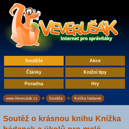
Soutěže
Akce
Články
Knižní tipy
Poradna
Hry
www.Veverušák.cz
Soutěže
Knížka hádanek
→
→
Soutěž o krásnou knihu Knížka