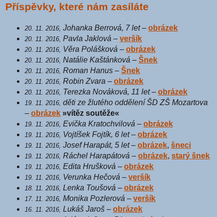
Příspěvky, které nám zasíláte
Johanka Berrová, 7 let
–
obrázek
20. 11. 2016,
Pavla Jaklová
–
veršík
20. 11. 2016,
Věra Polášková
–
obrázek
20. 11. 2016,
Natálie Kaštánková
–
Šnek
20. 11. 2016,
Roman Hanus
–
Šnek
20. 11. 2016,
Robin Zvara
–
obrázek
20. 11. 2016,
Terezka Nováková, 11 let
–
obrázek
20. 11. 2016,
děti ze žlutého oddělení ŠD ZŠ Mozartova
19. 11. 2016,
–
obrázek
»vítěz soutěže«
Evička Kratochvilová
–
obrázek
19. 11. 2016,
Vojtíšek Fojtík, 6 let
–
obrázek
19. 11. 2016,
Josef Harapát, 5 let
–
obrázek
,
šneci
19. 11. 2016,
Ráchel Harapátová
–
obrázek
,
starý šnek
19. 11. 2016,
Edita Hrušková
–
obrázek
19. 11. 2016,
Verunka Hečová
–
veršík
19. 11. 2016,
Lenka Toušová
–
obrázek
18. 11. 2016,
Monika Pozlerová
–
veršík
17. 11. 2016,
Lukáš Jaroš
–
obrázek
16. 11. 2016,