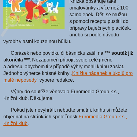
Knížka obsahuje také
omalovánky a více než 100
samolepek. Děti se můžou
s pomocí receptu pustit i do
přípravy báječných placiček,
anebo si podle návodu
vyrobit vlastní kouzelnou hůlku.
Obrázek nebo povídku či básničku zašli na
*** soutěž již
skončila ***
. Nezapomeň připojit svoje celé jméno
a adresu, abychom ti v případě výhry mohli knihu zaslat.
Jednoho výherce krásné knihy „
Knížka hádanek a úkolů pro
malé neposedy
“ vybere redakce.
Výhry do soutěže věnovala Euromedia Group k.s.,
Knižní klub. Děkujeme.
Pokud jste nevyhráli, nebuďte smutní, knihu si můžete
objednat na stránkách společnosti
Euromedia Group k.s.,
Knižní klub
.