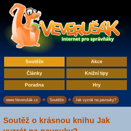
Soutěže
Akce
Články
Knižní tipy
Poradna
Hry
www.Veverušák.cz
Soutěže
Jak vyzrát na pavouky?
→
→
Soutěž o krásnou knihu Jak