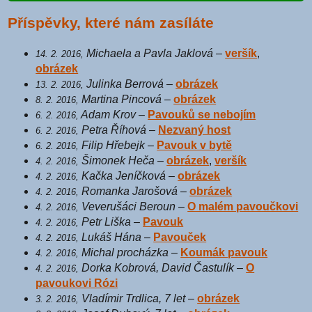
Příspěvky, které nám zasíláte
Michaela a Pavla Jaklová
–
veršík
,
14. 2. 2016,
obrázek
Julinka Berrová
–
obrázek
13. 2. 2016,
Martina Pincová
–
obrázek
8. 2. 2016,
Adam Krov
–
Pavouků se nebojím
6. 2. 2016,
Petra Říhová
–
Nezvaný host
6. 2. 2016,
Filip Hřebejk
–
Pavouk v bytě
6. 2. 2016,
Šimonek Heča
–
obrázek
,
veršík
4. 2. 2016,
Kačka Jeníčková
–
obrázek
4. 2. 2016,
Romanka Jarošová
–
obrázek
4. 2. 2016,
Veverušáci Beroun
–
O malém pavoučkovi
4. 2. 2016,
Petr Liška
–
Pavouk
4. 2. 2016,
Lukáš Hána
–
Pavouček
4. 2. 2016,
Michal procházka
–
Koumák pavouk
4. 2. 2016,
Dorka Kobrová, David Častulík
–
O
4. 2. 2016,
pavoukovi Rózi
Vladímir Trdlica, 7 let
–
obrázek
3. 2. 2016,