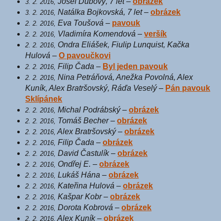
Josef Dubový, 7 let
–
obrázek
3. 2. 2016,
Natálka Bojkovská, 7 let
–
obrázek
3. 2. 2016,
Eva Toušová
–
pavouk
2. 2. 2016,
Vladimíra Komendová
–
veršík
2. 2. 2016,
Ondra Eliášek, Fiulip Lunquist, Kačka
2. 2. 2016,
Hulová
–
O pavoučkovi
Filip Čada
–
Byl jeden pavouk
2. 2. 2016,
Nina Petráňová, Anežka Povolná, Alex
2. 2. 2016,
Kuník, Alex Bratršovský, Ráďa Veselý
–
Pán pavouk
Sklípánek
Michal Podrábský
–
obrázek
2. 2. 2016,
Tomáš Becher
–
obrázek
2. 2. 2016,
Alex Bratršovský
–
obrázek
2. 2. 2016,
Filip Čada
–
obrázek
2. 2. 2016,
David Častulík
–
obrázek
2. 2. 2016,
Ondřej E.
–
obrázek
2. 2. 2016,
Lukáš Hána
–
obrázek
2. 2. 2016,
Kateřina Hulová
–
obrázek
2. 2. 2016,
Kašpar Kobr
–
obrázek
2. 2. 2016,
Dorota Kobrová
–
obrázek
2. 2. 2016,
Alex Kuník
–
obrázek
2. 2. 2016,