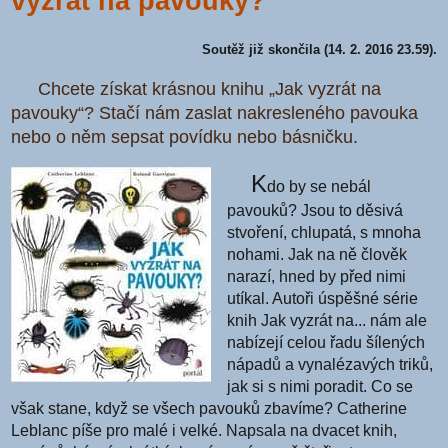
vyzrát na pavouky?
Soutěž již skončila (14. 2. 2016 23.59).
Chcete získat krásnou knihu „Jak vyzrát na
pavouky“? Stačí nám zaslat nakresleného pavouka
nebo o něm sepsat povídku nebo básničku.
K
do by se nebál
pavouků? Jsou to děsivá
stvoření, chlupatá, s mnoha
nohami. Jak na ně člověk
narazí, hned by před nimi
utíkal. Autoři úspěšné série
knih Jak vyzrát na... nám ale
nabízejí celou řadu šílených
nápadů a vynalézavých triků,
jak si s nimi poradit. Co se
však stane, když se všech pavouků zbavíme? Catherine
Leblanc píše pro malé i velké. Napsala na dvacet knih,