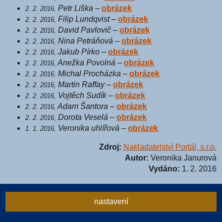
Petr Liška
–
obrázek
2. 2. 2016,
Filip Lundqvist
–
obrázek
2. 2. 2016,
David Pavlovič
–
obrázek
2. 2. 2016,
Nina Petráňová
–
obrázek
2. 2. 2016,
Jakub Pírko
–
obrázek
2. 2. 2016,
Anežka Povolná
–
obrázek
2. 2. 2016,
Michal Procházka
–
obrázek
2. 2. 2016,
Martin Raffay
–
obrázek
2. 2. 2016,
Vojtěch Sudík
–
obrázek
2. 2. 2016,
Adam Šantora
–
obrázek
2. 2. 2016,
Dorota Veselá
–
obrázek
2. 2. 2016,
Veronika uhlířová
–
obrázek
1. 1. 2016,
Zdroj:
Nakladatelství Portál, s.r.o.
Autor:
Veronika Janurová
Vydáno:
1. 2. 2016
nastavení