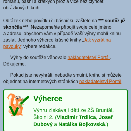
románů, básní a krátkých próz a více než čtyřicet
obrázkových knih.
Obrázek nebo povídku či básničku zašlete na
*** soutěž již
skončila ***
. Nezapomeňte připojit svoje celé jméno
a adresu, abychom vám v případě Vaší výhry mohli knihu
zaslat. Jednoho výherce krásné knihy „
Jak vyzrát na
pavouky
“ vybere redakce.
Výhry do soutěže věnovalo
nakladatelství Portál
.
Děkujeme.
Pokud jste nevyhráli, nebuďte smutní, knihu si můžete
objednat na internetových stránkách
nakladatelství Portál
.
Výherce
Výhru získávají děti ze ZŠ Bruntál,
Školni 2. (
Vladímir Trdlica
,
Josef
Dubový
a
Natálka Bojkovská
.)