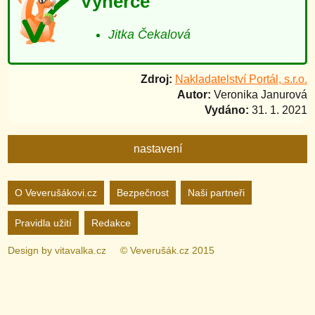
Výherce
Jitka Čekalová
Zdroj:
Nakladatelství Portál, s.r.o.
Autor:
Veronika Janurová
Vydáno:
31. 1. 2021
nastavení
Nastavení webu
O Veverušákovi.cz
Bezpečnost
Naši partneři
Pravidla užití
Redakce
zapnuto
vypnuto
Animované
pozadí
Design by
vitavalka.cz
© Veverušák.cz 2015
zapnuto
vypnuto
„Cookie“
více
informací
zapnuto
vypnuto
Facebook
Bez