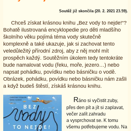
Soutěž již skončila (20. 2. 2021 23.59).
Chceš získat krásnou knihu „Bez vody to nejde!“?
Bohatě ilustrovaná encyklopedie pro děti mladšího
školního věku pojímá téma vody skutečně
komplexně a také ukazuje, jak si zachovat tento
veledůležitý přírodní zdroj, aby z něj mohl mít
prospěch každý. Soutěžním úkolem tedy tentokráte
bude namalovat vodu (řeku, moře, jezero…) nebo
napsat pohádku, povídku nebo básničku o vodě.
Obrázek, pohádku, povídku nebo básničku nám zašli
a když budeš štěstí, získáš krásnou knihu.
R
áno si vyčistit zuby,
přes den pít a jít si zaplavat,
večer zalít zahradu
a vysprchovat se. K tomu
všemu potřebujeme vodu. Na