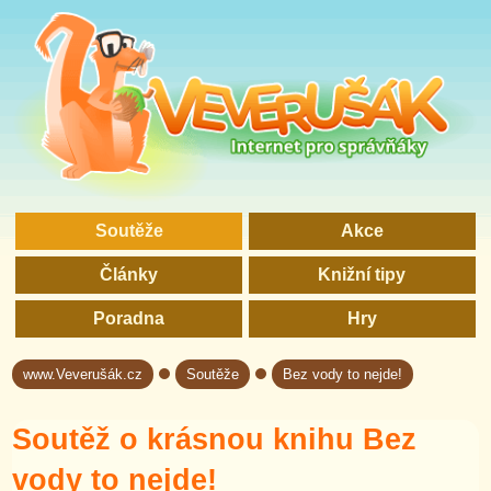
Soutěže
Akce
Články
Knižní tipy
Poradna
Hry
www.Veverušák.cz
Soutěže
Bez vody to nejde!
→
→
Soutěž o krásnou knihu Bez
vody to nejde!