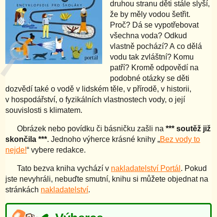
druhou stranu děti stále slyší,
že by měly vodou šetřit.
Proč? Dá se vypotřebovat
všechna voda? Odkud
vlastně pochází? A co dělá
vodu tak zvláštní? Komu
patří? Kromě odpovědí na
podobné otázky se děti
dozvědí také o vodě v lidském těle, v přírodě, v historii,
v hospodářství, o fyzikálních vlastnostech vody, o její
souvislosti s klimatem.
Obrázek nebo povídku či básničku zašli na
*** soutěž již
skončila ***
. Jednoho výherce krásné knihy „
Bez vody to
nejde!
“ vybere redakce.
Tato bezva kniha vychází v
nakladatelství Portál
. Pokud
jste nevyhráli, nebuďte smutní, knihu si můžete objednat na
stránkách
nakladatelství
.