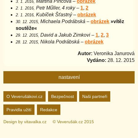
Martina Pincová
–
obrázek
3. 1. 2016,
Petr Műller, 4 roky
–
1
,
2
2. 1. 2016,
Kubíček Šťastný
–
obrázek
2. 1. 2016,
Michaela Podrábská
–
obrázek
»vítěz
30. 12. 2015,
soutěže«
David a Jakub Zimkovi
–
1
,
2
,
3
29. 12. 2015,
Nikola Podrábská
–
obrázek
28. 12. 2015,
Autor:
Veronika Janurová
Vydáno:
28. 12. 2015
nastavení
Nastavení webu
O Veverušákovi.cz
Bezpečnost
Naši partneři
Pravidla užití
Redakce
zapnuto
vypnuto
Animované
pozadí
Design by
vitavalka.cz
© Veverušák.cz 2015
zapnuto
vypnuto
„Cookie“
více
informací