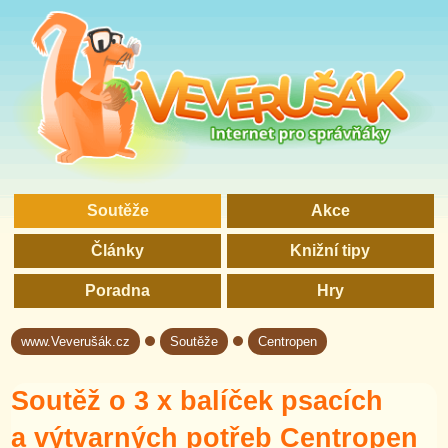
Soutěže
Akce
Články
Knižní tipy
Poradna
Hry
www.Veverušák.cz
Soutěže
Centropen
→
→
Soutěž o 3 x balíček psacích
a výtvarných potřeb Centropen