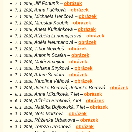
Jiří Fortuník
–
obrázek
7. 1. 2016,
Anna Fučíková
–
obrázek
7. 1. 2016,
Michaela Henčová
–
obrázek
7. 1. 2016,
Miroslav Koubík
–
obrázek
7. 1. 2016,
Aneta Kulhánková
–
obrázek
7. 1. 2016,
Alžběta Langmajerová
–
obrázek
7. 1. 2016,
Adéla Neumanová
–
obrázek
7. 1. 2016,
Tibor Nevelöš
–
obrázek
7. 1. 2016,
Antonín Scafari
–
obrázek
7. 1. 2016,
Matěj Smejkal
–
obrázek
7. 1. 2016,
Johana Stryková
–
obrázek
7. 1. 2016,
Adam Šantora
–
obrázek
7. 1. 2016,
Karolína Váňová
–
obrázek
7. 1. 2016,
Julinka Berrová, Johanka Berrová
–
obrázek
7. 1. 2016,
Anna Mikulková, 7 let
–
obrázek
6. 1. 2016,
Alžběta Benková, 7 let
–
obrázek
6. 1. 2016,
Natálka Bojkovská, 7 let
–
obrázek
6. 1. 2016,
Nela Marková
–
obrázek
3. 1. 2016,
Růženka Urbanová
–
obrázek
3. 1. 2016,
Tereza Urbanová
–
obrázek
3. 1. 2016,