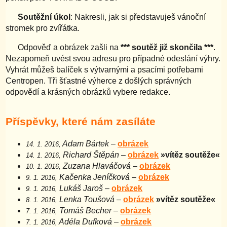
Soutěžní úkol
: Nakresli, jak si představuješ vánoční
stromek pro zvířátka.
Odpověď a obrázek zašli na
*** soutěž již skončila ***
.
Nezapomeň uvést svou adresu pro případné odeslání výhry.
Vyhrát můžeš balíček s výtvarnými a psacími potřebami
Centropen. Tři šťastné výherce z došlých správných
odpovědí a krásných obrázků vybere redakce.
Příspěvky, které nám zasíláte
Adam Bártek
–
obrázek
14. 1. 2016,
Richard Štěpán
–
obrázek
»vítěz soutěže«
14. 1. 2016,
Zuzana Hlaváčová
–
obrázek
10. 1. 2016,
Kačenka Jeníčková
–
obrázek
9. 1. 2016,
Lukáš Jaroš
–
obrázek
9. 1. 2016,
Lenka Toušová
–
obrázek
»vítěz soutěže«
8. 1. 2016,
Tomáš Becher
–
obrázek
7. 1. 2016,
Adéla Dufková
–
obrázek
7. 1. 2016,