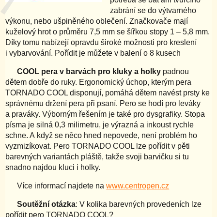
zabrání se do výtvarného
výkonu, nebo ušpiněného oblečení. Značkovače mají
kuželový hrot o průměru 7,5 mm se šířkou stopy 1 – 5,8 mm.
Díky tomu nabízejí opravdu široké možnosti pro kreslení
i vybarvování. Pořídit je můžete v balení o 8 kusech
COOL pera v barvách pro kluky a holky
padnou
dětem dobře do ruky. Ergonomický úchop, kterým pera
TORNADO COOL disponují, pomáhá dětem navést prsty ke
správnému držení pera při psaní. Pero se hodí pro leváky
a praváky. Výborným řešením je také pro dysgrafiky. Stopa
písma je silná 0,3 milimetru, je výrazná a inkoust rychle
schne. A když se něco hned nepovede, není problém ho
vyzmizíkovat. Pero TORNADO COOL lze pořídit v pěti
barevných variantách pláště, takže svoji barvičku si tu
snadno najdou kluci i holky.
Více informací najdete na
www.centropen.cz
Soutěžní otázka
: V kolika barevných provedeních lze
pořídit pero TORNADO COOL?