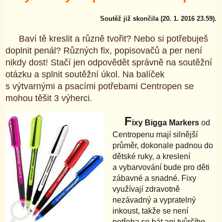
Soutěž již skončila (20. 1. 2016 23.59).
Baví tě kreslit a různě tvořit? Nebo si potřebuješ
doplnit penál? Různých fix, popisovačů a per není
nikdy dost! Stačí jen odpovědět správně na soutěžní
otázku a splnit soutěžní úkol. Na balíček
s výtvarnými a psacími potřebami Centropen se
mohou těšit 3 výherci.
F
ixy Bigga Markers
od
Centropenu mají silnější
průměr, dokonale padnou do
dětské ruky, a kreslení
a vybarvování bude pro děti
zábavné a snadné. Fixy
využívají zdravotně
nezávadný a vypratelný
inkoust, takže se není
potřeba se bát ani tvůrčího