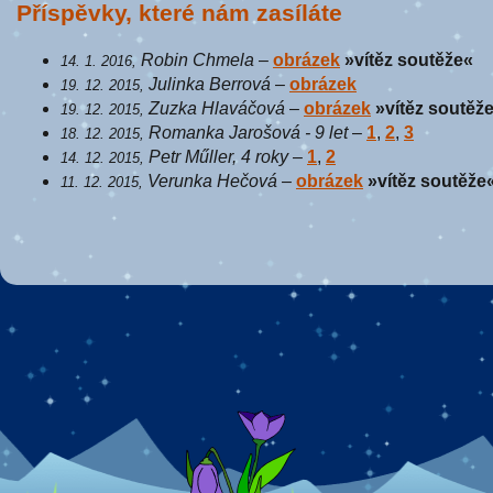
Příspěvky, které nám zasíláte
Robin Chmela
–
obrázek
»vítěz soutěže«
14. 1. 2016,
Julinka Berrová
–
obrázek
19. 12. 2015,
Zuzka Hlaváčová
–
obrázek
»vítěz soutěž
19. 12. 2015,
Romanka Jarošová - 9 let
–
1
,
2
,
3
18. 12. 2015,
Petr Műller, 4 roky
–
1
,
2
14. 12. 2015,
Verunka Hečová
–
obrázek
»vítěz soutěže
11. 12. 2015,