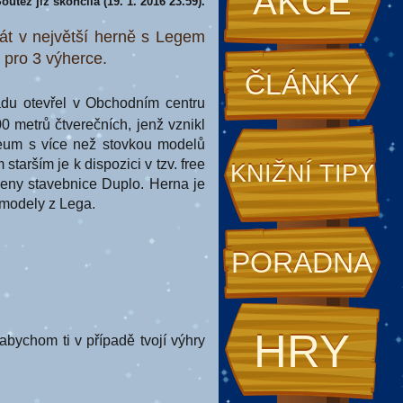
AKCE
outěž již skončila (19. 1. 2016 23.59).
t v největší herně s Legem
 pro 3 výherce.
ČLÁNKY
adu otevřel v Obchodním centru
0 metrů čtverečních, jenž vznikl
zeum s více než stovkou modelů
starším je k dispozici v tzv. free
KNIŽNÍ TIPY
veny stavebnice Duplo. Herna je
modely z Lega.
PORADNA
HRY
abychom ti v případě tvojí výhry