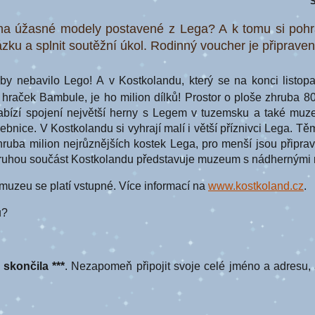
S
a úžasné modely postavené z Lega? A k tomu si pohrá
ku a splnit soutěžní úkol. Rodinný voucher je připraven
by nebavilo Lego! A v Kostkolandu, který se na konci listop
 hraček Bambule, je ho milion dílků! Prostor o ploše zhruba 80
nabízí spojení největší herny s Legem v tuzemsku a také mu
bnice. V Kostkolandu si vyhrají malí i větší příznivci Lega. Těm 
hruba milion nejrůznějších kostek Lega, pro menší jsou připra
Druhou součást Kostkolandu představuje muzeum s nádhernými 
muzeu se platí vstupné. Více informací na
www.kostkoland.cz
.
u?
ž skončila ***
. Nezapomeň připojit svoje celé jméno a adresu, 