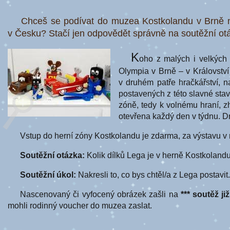
Chceš se podívat do muzea Kostkolandu v Brně n
v Česku? Stačí jen odpovědět správně na soutěžní otáz
K
oho z malých i velkých 
Olympia v Brně – v Království
v druhém patře hračkářství, 
postavených z této slavné stave
zóně, tedy k volnému hraní, z
otevřena každý den v týdnu. 
Vstup do herní zóny Kostkolandu je zdarma, za výstavu v 
Soutěžní otázka:
Kolik dílků Lega je v herně Kostkoland
Soutěžní úkol:
Nakresli to, co bys chtěl/a z Lega postavit.
Nascenovaný či vyfocený obrázek zašli na
*** soutěž ji
mohli rodinný voucher do muzea zaslat.