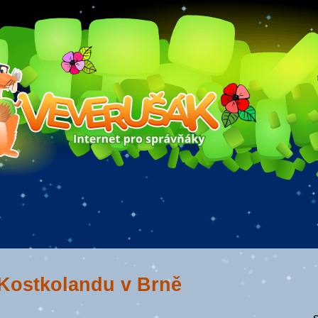
 Kostkolandu v Brně