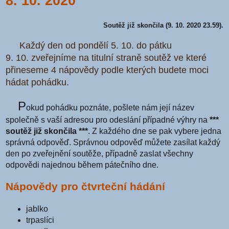
8. 10. 2020
Soutěž již skončila (9. 10. 2020 23.59).
Každý den od pondělí 5. 10. do pátku
9. 10. zveřejníme na titulní straně soutěž ve které
přineseme 4 nápovědy podle kterých budete moci
hádat pohádku.
P
okud pohádku poznáte, pošlete nám její název
společně s vaší adresou pro odeslání případné výhry na
***
soutěž již skončila ***
. Z každého dne se pak vybere jedna
správná odpověď. Správnou odpověď můžete zasílat každý
den po zveřejnění soutěže, případně zaslat všechny
odpovědi najednou během pátečního dne.
Nápovědy pro čtvrteční hádání
jablko
trpaslíci