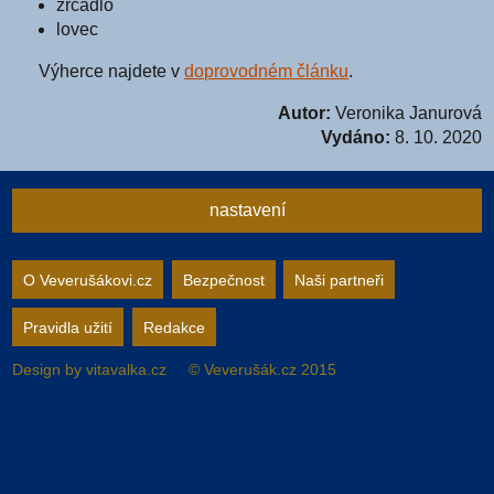
zrcadlo
lovec
Výherce najdete v
doprovodném článku
.
Autor:
Veronika Janurová
Vydáno:
8. 10. 2020
nastavení
Nastavení webu
O Veverušákovi.cz
Bezpečnost
Naši partneři
Pravidla užití
Redakce
zapnuto
vypnuto
Animované
pozadí
Design by
vitavalka.cz
© Veverušák.cz 2015
zapnuto
vypnuto
„Cookie“
více
informací
zapnuto
vypnuto
Facebook
Bez
„Cookie“