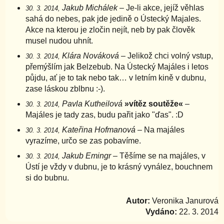
Jakub Michálek
– Je-li akce, jejíž věhlas
30. 3. 2014,
sahá do nebes, pak jde jedině o Ústecký Majales.
Akce na kterou je zločin nejít, neb by pak člověk
musel nudou uhnít.
Klára Nováková
– Jelikož chci volný vstup,
30. 3. 2014,
přemýšlím jak Belzebub. Na Ústecký Majáles i letos
půjdu, ať je to tak nebo tak… v letním kině v dubnu,
zase láskou zblbnu :-).
Pavla Kutheilová
»vítěz soutěže«
–
30. 3. 2014,
Majáles je tady zas, budu pařit jako "ďas". :D
Kateřina Hofmanová
– Na majáles
30. 3. 2014,
vyrazíme, určo se zas pobavíme.
Jakub Emingr
– Těšíme se na majáles, v
30. 3. 2014,
Ústí je vždy v dubnu, je to krásný vynález, bouchnem
si do bubnu.
Autor:
Veronika Janurová
Vydáno:
22. 3. 2014