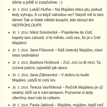
dáme a ještě si zazpíváme. ;-)
Lukáš Hulha
– Na Majáles letos jdu, pokud
30. 3. 2014,
tedy vyhraju. A co když náhodou ne? Stejně mě to tam
táhne! Tak si lístek někde koupím, kdo dorazí ten
NEPROHLOUPÍ!
Nikol Smolnická
– Pojedeme do Ústí,
30. 3. 2014,
kapely tam zahustí, ví to město, celá ves, že je v Ústí
Majáles!
Jana Filasová
– Náš ústecký Majáles, slaví
30. 3. 2014,
letos sedmáles!
Barbora Hošková
– Zrzi, zrzi co tě mrzí. Ta
30. 3. 2014,
zrzavá palice, vypadáš jak opice.
Jana Zábranská
– V dubnu tu bude
30. 3. 2014,
Majáles, uslyší to celý les.
Tereza Vavřínková
– Ročník Majálesu je už
30. 3. 2014,
sedmý, blíží se k nám tempem. Pozveme si tedy
všechny, baví nás to celkem.
Pavla Jaklová
– Majáles, majáles, lepší než
30. 3. 2014,