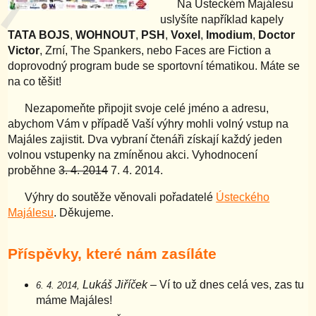
Na Ústeckém Majálesu
uslyšíte například kapely
TATA BOJS
,
WOHNOUT
,
PSH
,
Voxel
,
Imodium
,
Doctor
Victor
, Zrní, The Spankers, nebo Faces are Fiction a
doprovodný program bude se sportovní tématikou. Máte se
na co těšit!
Nezapomeňte připojit svoje celé jméno a adresu,
abychom Vám v případě Vaší výhry mohli volný vstup na
Majáles zajistit. Dva vybraní čtenáři získají každý jeden
volnou vstupenky na zmíněnou akci. Vyhodnocení
proběhne
3. 4. 2014
7. 4. 2014.
Výhry do soutěže věnovali pořadatelé
Ústeckého
Majálesu
. Děkujeme.
Příspěvky, které nám zasíláte
Lukáš Jiříček
– Ví to už dnes celá ves, zas tu
6. 4. 2014,
máme Majáles!