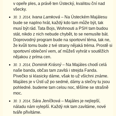
v opeře ples, a právě ten Ústecký, kvalitou ční nad
všecky.
Ivana Lamková
– Na Ústeckém Majálesu
30. 3. 2014,
bude se naplno hrát, každý kdo tam může být, tak
musí být rád. Tata Bojs, Wohnouti a PSH tam budou
stát, nikdo z nich nebude chybět, to se nemusíte bát.
Doprovodný program bude na sportovní téma, tak ne,
že kvůli tomu bude z tvé strany nějaká tréma. Prostě si
sportovní oblečení vem, ať můžeš vyhrát v soutěžích
nějakou z príma cen.
Dominik Krásný
– Na Majáles chodí celá
30. 3. 2014,
naše banda, občas tam zavítá i strejda Fanda.
Pivečko si klasicky dáme, však to už všichni známe.
Majáles je v Ústí už po sedmé, dámy a slečny tu jsou
pohledné. budeme tam celou noc, těšíme se strašně
moc.
Sára Jeníčková
– Majáles je nejlepší,
30. 3. 2014,
náladu nám vylepší. Každý rok tam zavítáme, nové
tváře přivítáme.