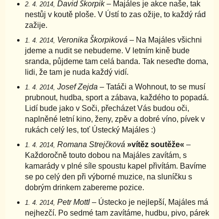
David Škorpik
– Majáles je akce naše, tak
2. 4. 2014,
nestůj v koutě ploše. V Ústí to zas ožije, to každý rád
zažije.
Veronika Škorpiková
– Na Majáles všichni
1. 4. 2014,
jdeme a nudit se nebudeme. V letním kině bude
sranda, půjdeme tam celá banda. Tak neseďte doma,
lidi, že tam je nuda každý vidí.
Josef Zejda
– Tatáči a Wohnout, to se musí
1. 4. 2014,
prubnout, hudba, sport a zábava, každého to popadá.
Lidí bude jako v Soči, přecházet Vás budou oči,
naplněné letní kino, ženy, zpěv a dobré víno, pívek v
rukách celý les, toť Ústecký Majáles :)
Romana Strejčková
»vítěz soutěže«
–
1. 4. 2014,
Každoročně touto dobou na Majáles zavítám, s
kamarády v plné síle spoustu kapel přivítám. Bavíme
se po celý den při výborné muzice, na sluníčku s
dobrým drinkem zabereme pozice.
Petr Mottl
– Ústecko je nejlepší, Majáles má
1. 4. 2014,
nejhezčí. Po sedmé tam zavítáme, hudbu, pivo, párek