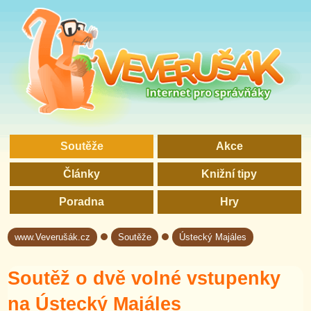
Soutěže
Akce
Články
Knižní tipy
Poradna
Hry
www.Veverušák.cz
Soutěže
Ústecký Majáles
→
→
Soutěž o dvě volné vstupenky
na Ústecký Majáles