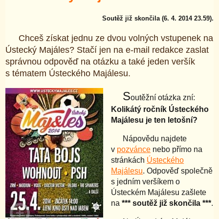
Soutěž již skončila (6. 4. 2014 23.59).
Chceš získat jednu ze dvou volných vstupenek na
Ústecký Majáles? Stačí jen na e-mail redakce zaslat
správnou odpověď na otázku a také jeden veršík
s tématem Ústeckého Majálesu.
S
outěžní otázka zní:
Kolikátý ročník Ústeckého
Majálesu je ten letošní?
Nápovědu najdete
v
pozvánce
nebo přímo na
stránkách
Ústeckého
Majálesu
. Odpověď společně
s jedním veršíkem o
Ústeckém Majálesu zašlete
na
*** soutěž již skončila ***
.