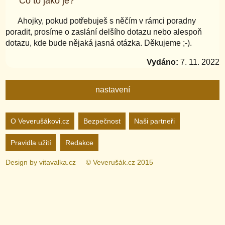
Co to jako je?
Ahojky, pokud potřebuješ s něčím v rámci poradny
poradit, prosíme o zaslání delšího dotazu nebo alespoň
dotazu, kde bude nějaká jasná otázka. Děkujeme ;-).
Vydáno:
7. 11. 2022
nastavení
Nastavení webu
O Veverušákovi.cz
Bezpečnost
Naši partneři
Pravidla užití
Redakce
zapnuto
vypnuto
Animované
pozadí
Design by
vitavalka.cz
© Veverušák.cz 2015
zapnuto
vypnuto
„Cookie“
více
informací
zapnuto
vypnuto
Facebook
Bez
„Cookie“
nelze
zapnuto
vypnuto
Google+