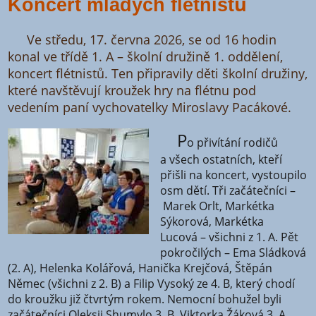
Koncert mladých flétnistů
Ve středu, 17. června 2026, se od 16 hodin
konal ve třídě 1. A – školní družině 1. oddělení,
koncert flétnistů. Ten připravily děti školní družiny,
které navštěvují kroužek hry na flétnu pod
vedením paní vychovatelky Miroslavy Pacákové.
P
o přivítání rodičů
a všech ostatních, kteří
přišli na koncert, vystoupilo
osm dětí. Tři začátečníci –
Marek Orlt, Markétka
Sýkorová, Markétka
Lucová – všichni z 1. A. Pět
pokročilých – Ema Sládková
(2. A), Helenka Kolářová, Hanička Krejčová, Štěpán
Němec (všichni z 2. B) a Filip Vysoký ze 4. B, který chodí
do kroužku již čtvrtým rokem. Nemocní bohužel byli
začátečníci Oleksii Shumylo 3. B, Viktorka Žáková 3. A,