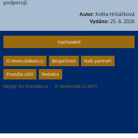
podporují.
Květa Hrbáčková
Autor:
25. 6. 2026
Vydáno:
nastavení
Nastavení webu
O Veverušákovi.cz
Bezpečnost
Naši partneři
Pravidla užití
Redakce
Animované
zapnuto
vypnuto
pozadí
Design by
vitavalka.cz
© Veverušák.cz 2015
„Cookie“
více
zapnuto
vypnuto
informací
Facebook
Bez
zapnuto
vypnuto
„Cookie“
nelze
Google+
zapnuto
vypnuto
nastavit.