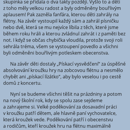
skupinka se přidala o dva takty později. Vyšlo to a děti
z toho měly velkou radost a byly odměněny bouřlivým
aplausem! Pak zazněla fanfára, kterou děti zahrály na
flétny. Na závěr vystoupil každý sám a zahrál písničku
nebo dvě, která se mu nejvíce líbila z těch, které jsme
během roku hráli a kterou zvládnul zahrát i z paměti bez
not. I když se občas chybička vloudila, protože svoji roli
sehrála tréma, všem se vystoupení povedlo a všichni
byli odměněni bouřlivým potleskem obecenstva.
Na závěr děti dostaly „Pískací vysvědčení“ za úspěšné
absolvování kroužku hry na zobcovou flétnu a nesmělo
chybět ani „pískací lízátko“, aby bylo veselou i po cestě
domů z koncertu.
Nyní se budeme všichni těšit na prázdniny a potom
na nový školní rok, kdy se spolu zase sejdeme
a zahrajeme si. Velké poděkování za dosavadní práci
v kroužku patří dětem, ale hlavně paní vychovatelce,
která kroužek vede. Poděkování patří i obecenstvu
a rodičům, kteří kroužek hru na flétnu maximálně