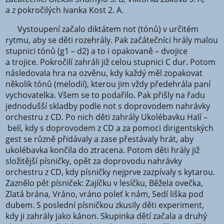
a z pokročilých Ivanka Kost 2. A.
Vystoupení začalo diktátem not (tónů) v určitém
rytmu, aby se děti rozehrály. Pak začátečníci hrály malou
stupnici tónů (g1 – d2) a to i opakovaně – dvojice
a trojice. Pokročilí zahráli již celou stupnici C dur. Potom
následovala hra na ozvěnu, kdy každý měl zopakovat
několik tónů (melodií), kterou jim vždy předehrála paní
vychovatelka. Všem se to podařilo. Pak přišly na řadu
jednodušší skladby podle not s doprovodem nahrávky
orchestru z CD. Po nich děti zahrály Ukolébavku Halí –
belí, kdy s doprovodem z CD a za pomoci dirigentských
gest se různě přidávaly a zase přestávaly hrát, aby
ukolébavka končila do ztracena. Potom děti hrály již
složitější písničky, opět za doprovodu nahrávky
orchestru z CD, kdy písničky nejprve zazpívaly s kytarou.
Zaznělo pět písniček: Zajíčku v lesíčku, Běžela ovečka,
Zlatá brána, Vráno, vráno poleť k nám, Sedí liška pod
dubem. S poslední písničkou zkusily děti experiment,
kdy ji zahrály jako kánon. Skupinka dětí začala a druhý