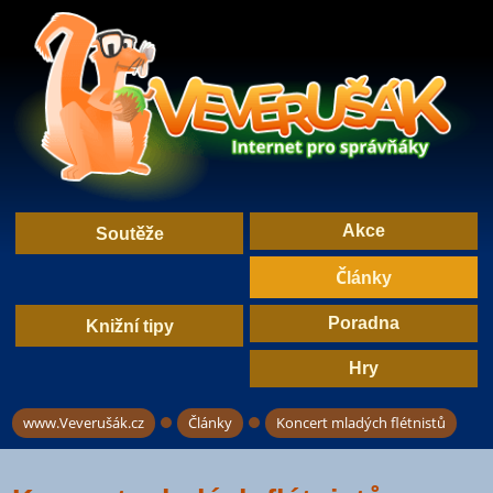
Akce
Soutěže
Články
Poradna
Knižní tipy
Hry
www.Veverušák.cz
Články
Koncert mladých flétnistů
→
→