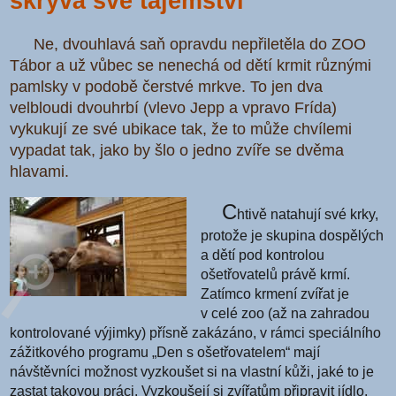
skrývá své tajemství
Ne, dvouhlavá saň opravdu nepřiletěla do ZOO
Tábor a už vůbec se nenechá od dětí krmit různými
pamlsky v podobě čerstvé mrkve. To jen dva
velbloudi dvouhrbí (vlevo Jepp a vpravo Frída)
vykukují ze své ubikace tak, že to může chvílemi
vypadat tak, jako by šlo o jedno zvíře se dvěma
hlavami.
C
htivě natahují své krky,
protože je skupina dospělých
a dětí pod kontrolou
ošetřovatelů právě krmí.
Zatímco krmení zvířat je
v celé zoo (až na zahradou
kontrolované výjimky) přísně zakázáno, v rámci speciálního
zážitkového programu „Den s ošetřovatelem“ mají
návštěvníci možnost vyzkoušet si na vlastní kůži, jaké to je
zastat takovou práci. Vyzkoušejí si zvířatům připravit jídlo,