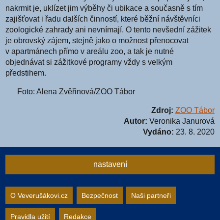
nakrmit je, uklízet jim výběhy či ubikace a současně s tím
zajišťovat i řadu dalších činností, které běžní návštěvníci
zoologické zahrady ani nevnímají. O tento nevšední zážitek
je obrovský zájem, stejně jako o možnost přenocovat
v apartmánech přímo v areálu zoo, a tak je nutné
objednávat si zážitkové programy vždy s velkým
předstihem.
Foto: Alena Zvěřinová/ZOO Tábor
Zdroj:
ZOO Tábor
Autor:
Veronika Janurová
Vydáno:
23. 8. 2020
nastavení
Nastavení webu
O Veverušákovi.cz
Bezpečnost
Naši partneři
Pravidla užití
Redakce
zapnuto
vypnuto
Animované