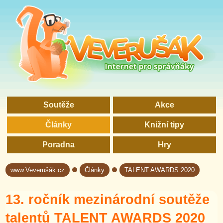
Soutěže
Akce
Články
Knižní tipy
Poradna
Hry
www.Veverušák.cz
Články
TALENT AWARDS 2020
→
→
13. ročník mezinárodní soutěže
talentů TALENT AWARDS 2020